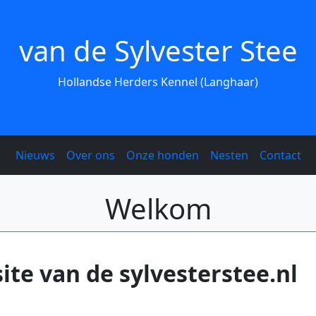
van de Sylvester Stee
Hollandse Herders Kennel (Langhaar)
Nieuws
Over ons
Onze honden
Nesten
Contact
Welkom
ite van de sylvesterstee.